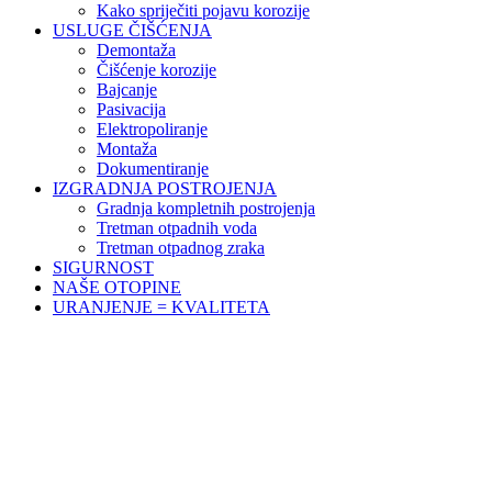
Kako spriječiti pojavu korozije
USLUGE ČIŠĆENJA
Demontaža
Čišćenje korozije
Bajcanje
Pasivacija
Elektropoliranje
Montaža
Dokumentiranje
IZGRADNJA POSTROJENJA
Gradnja kompletnih postrojenja
Tretman otpadnih voda
Tretman otpadnog zraka
SIGURNOST
NAŠE OTOPINE
URANJENJE = KVALITETA