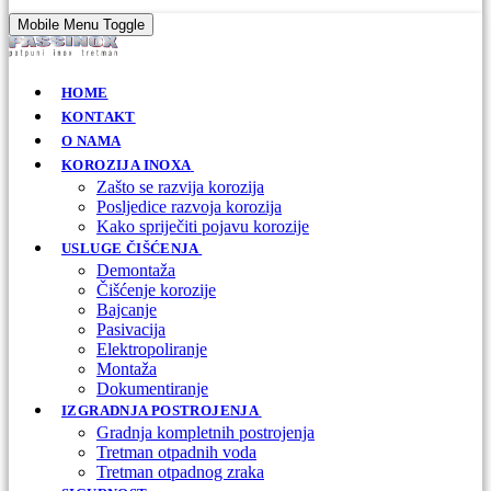
Mobile Menu Toggle
HOME
KONTAKT
O NAMA
KOROZIJA INOXA
Zašto se razvija korozija
Posljedice razvoja korozija
Kako spriječiti pojavu korozije
USLUGE ČIŠĆENJA
Demontaža
Čišćenje korozije
Bajcanje
Pasivacija
Elektropoliranje
Montaža
Dokumentiranje
IZGRADNJA POSTROJENJA
Gradnja kompletnih postrojenja
Tretman otpadnih voda
Tretman otpadnog zraka