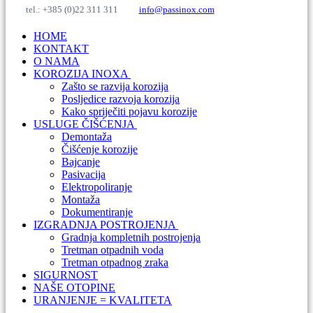
tel.: +385 (0)22 311 311
info@passinox.com
HOME
KONTAKT
O NAMA
KOROZIJA INOXA
Zašto se razvija korozija
Posljedice razvoja korozija
Kako spriječiti pojavu korozije
USLUGE ČIŠĆENJA
Demontaža
Čišćenje korozije
Bajcanje
Pasivacija
Elektropoliranje
Montaža
Dokumentiranje
IZGRADNJA POSTROJENJA
Gradnja kompletnih postrojenja
Tretman otpadnih voda
Tretman otpadnog zraka
SIGURNOST
NAŠE OTOPINE
URANJENJE = KVALITETA