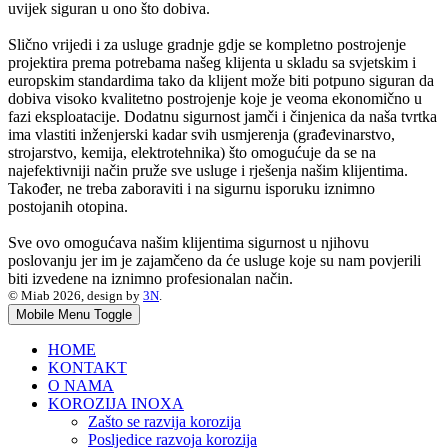
uvijek siguran u ono što dobiva.
Slično vrijedi i za usluge gradnje gdje se kompletno postrojenje
projektira prema potrebama našeg klijenta u skladu sa svjetskim i
europskim standardima tako da klijent može biti potpuno siguran da
dobiva visoko kvalitetno postrojenje koje je veoma ekonomično u
fazi eksploatacije. Dodatnu sigurnost jamči i činjenica da naša tvrtka
ima vlastiti inženjerski kadar svih usmjerenja (građevinarstvo,
strojarstvo, kemija, elektrotehnika) što omogućuje da se na
najefektivniji način pruže sve usluge i rješenja našim klijentima.
Također, ne treba zaboraviti i na sigurnu isporuku iznimno
postojanih otopina.
Sve ovo omogućava našim klijentima sigurnost u njihovu
poslovanju jer im je zajamčeno da će usluge koje su nam povjerili
biti izvedene na iznimno profesionalan način.
© Miab 2026, design by
3N
.
Mobile Menu Toggle
HOME
KONTAKT
O NAMA
KOROZIJA INOXA
Zašto se razvija korozija
Posljedice razvoja korozija